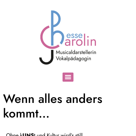
Wenn alles anders
kommt…
Ohne k
UNS
t und Kultur wird’s still.