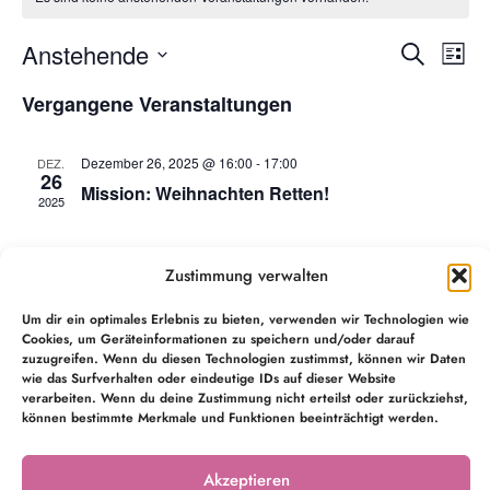
Verans
Ve
Anstehende
Suche
Liste
Datum
An
Suche
wählen.
Vergangene Veranstaltungen
Na
und
Dezember 26, 2025 @ 16:00
-
17:00
DEZ.
Ansich
26
Mission: Weihnachten Retten!
2025
Navig
Dezember 7, 2025 @ 16:00
-
17:00
DEZ.
7
Zustimmung verwalten
Die Weihnachtsschule
2025
Um dir ein optimales Erlebnis zu bieten, verwenden wir Technologien wie
Cookies, um Geräteinformationen zu speichern und/oder darauf
November 29, 2025 @ 16:00
-
17:00
NOV.
zuzugreifen. Wenn du diesen Technologien zustimmst, können wir Daten
29
Mission: Weihnachten Retten!
wie das Surfverhalten oder eindeutige IDs auf dieser Website
2025
verarbeiten. Wenn du deine Zustimmung nicht erteilst oder zurückziehst,
können bestimmte Merkmale und Funktionen beeinträchtigt werden.
Akzeptieren