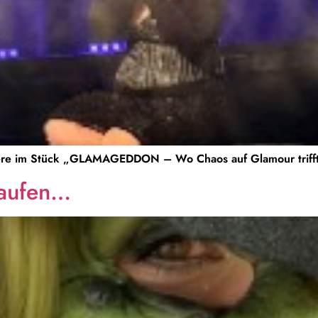
re im Stück „GLAMAGEDDON – Wo Chaos auf Glamour trifft“ 
laufen…