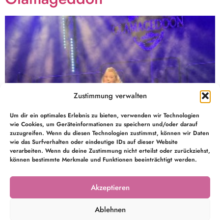
Zustimmung verwalten
Um dir ein optimales Erlebnis zu bieten, verwenden wir Technologien
wie Cookies, um Geräteinformationen zu speichern und/oder darauf
zuzugreifen. Wenn du diesen Technologien zustimmst, können wir Daten
wie das Surfverhalten oder eindeutige IDs auf dieser Website
verarbeiten. Wenn du deine Zustimmung nicht erteilst oder zurückziehst,
können bestimmte Merkmale und Funktionen beeinträchtigt werden.
Am 27.02.2026 fand meine persönliche Premiere im
Stück „GLAMAGEDDON – Wo Chaos auf Glamour trifft“
Akzeptieren
im Theater Arnstadt statt.
Ablehnen